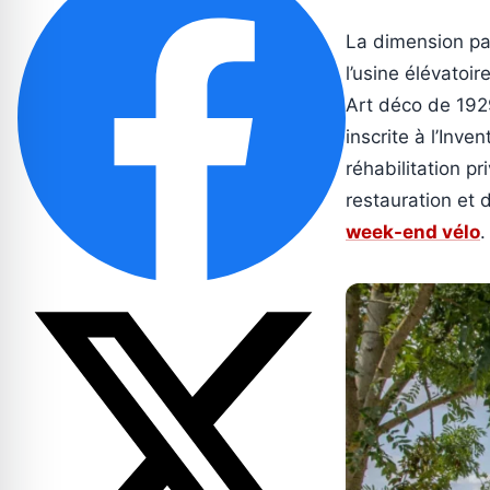
La dimension pat
l’usine élévatoi
Art déco de 1929
inscrite à l’Inv
réhabilitation p
restauration et d
week-end vélo
.