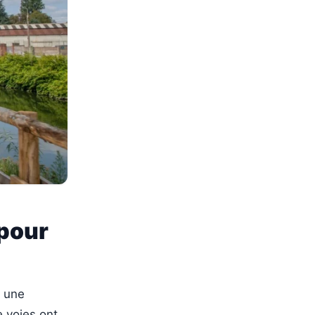
 pour
t une
 voies ont