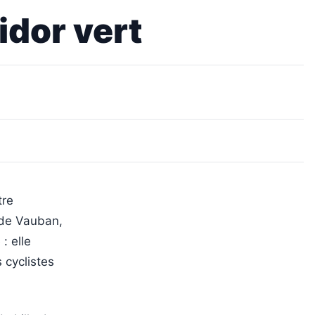
idor vert
tre
s de Vauban,
: elle
 cyclistes