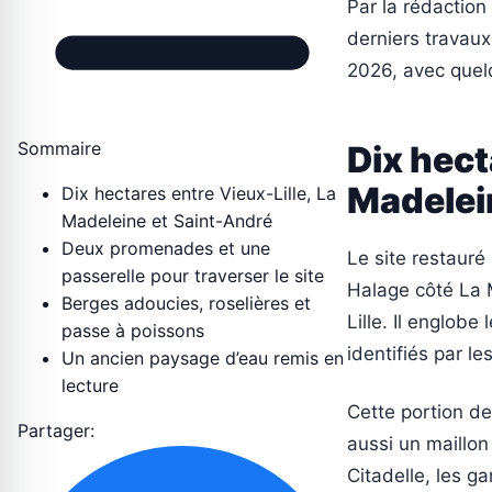
Par la rédaction 
derniers travaux
2026, avec quel
Sommaire
Dix hect
Madelei
Dix hectares entre Vieux-Lille, La
Madeleine et Saint-André
Deux promenades et une
Le site restauré
passerelle pour traverser le site
Halage côté La 
Berges adoucies, roselières et
Lille. Il englobe
passe à poissons
identifiés par le
Un ancien paysage d’eau remis en
lecture
Cette portion de
Partager:
aussi un maillon
Citadelle, les ga