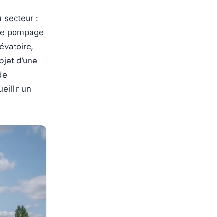
 secteur :
s de pompage
évatoire,
bjet d’une
de
eillir un