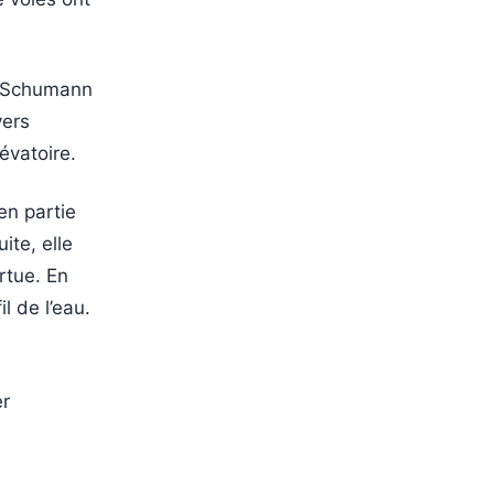
d Schumann
vers
évatoire.
en partie
ite, elle
rtue. En
l de l’eau.
er