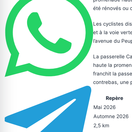
été rénovés ou 
Les cyclistes d
et à la voie ver
l’avenue du Peup
La passerelle Ca
haute la promena
franchit la pass
contrebas, une p
Repère
Mai 2026
Automne 2026
2,5 km