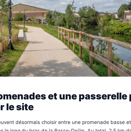
omenades et une passerelle
 le site
euvent désormais choisir entre une promenade basse e
 le long du bras de la Basse-Deûle. Au total, 2,5 km de