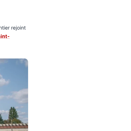
tier rejoint
int-