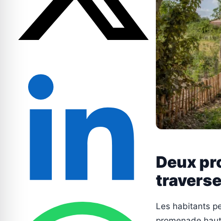
Deux pr
traverser
Les habitants p
promenade haute