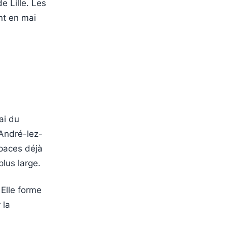
de Lille. Les
nt en mai
ai du
-André-lez-
spaces déjà
plus large.
 Elle forme
 la