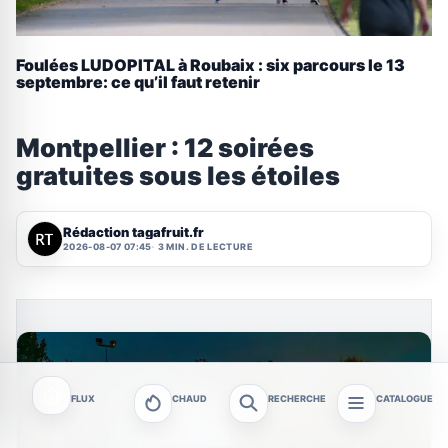
Foulées LUDOPITAL à Roubaix : six parcours le 13
septembre: ce qu’il faut retenir
Montpellier : 12 soirées
gratuites sous les étoiles
Rédaction tagafruit.fr
2026-08-07 07:45
3 MIN. DE LECTURE
FLUX
CHAUD
RECHERCHE
CATALOGUE