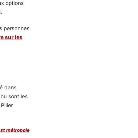
ux options
.
es personnes
e sur les
uté dans
nou sont les
Pilier
st métropole