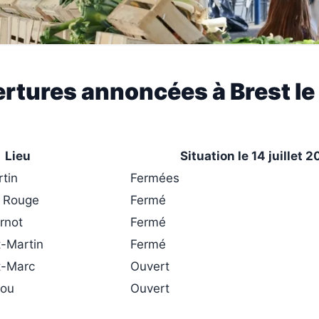
rtures annoncées à Brest le
Lieu
Situation le 14 juillet 
rtin
Fermées
r Rouge
Fermé
rnot
Fermé
-Martin
Fermé
t-Marc
Ouvert
nou
Ouvert