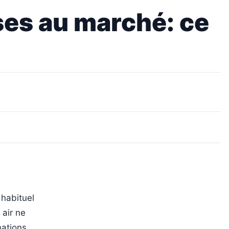
rses au marché: ce
 habituel
 air ne
mations