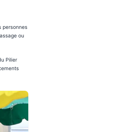
es personnes
 passage ou
u Pilier
acements