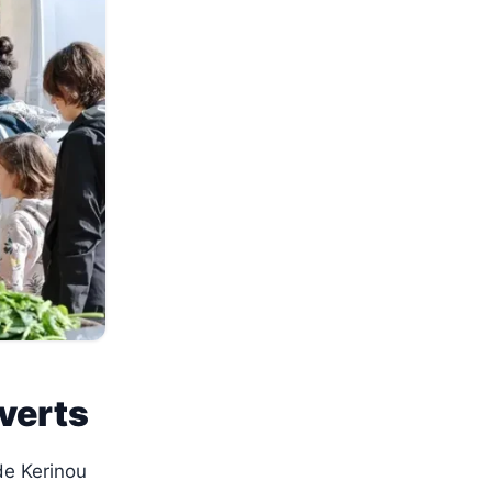
uverts
de Kerinou