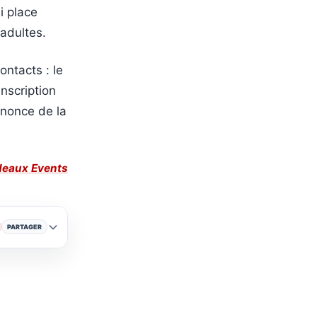
i place
adultes.
ntacts : le
nscription
nnonce de la
rdeaux Events
PARTAGER