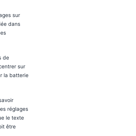
lages sur
iée dans
les
s de
centrer sur
 la batterie
savoir
Les réglages
e le texte
it être