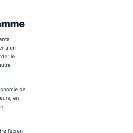
gramme
ants
er à un
rder le
autre
économie de
teurs, en
ge
dre l’écran