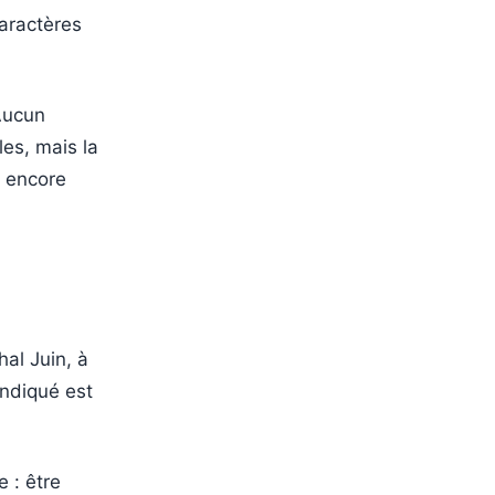
caractères
.
 Aucun
les, mais la
t encore
hal Juin, à
indiqué est
e : être