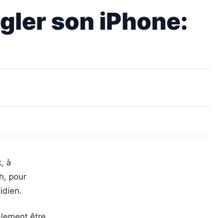
égler son iPhone:
, à
h, pour
idien.
galement être