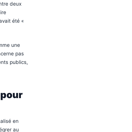
entre deux
ire
avait été «
comme une
oncerne pas
ents publics,
 pour
alisé en
égrer au