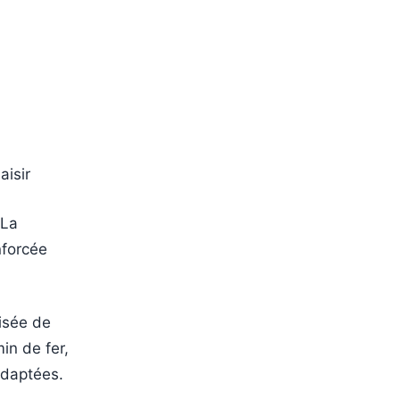
aisir
 La
nforcée
lisée de
in de fer,
adaptées.