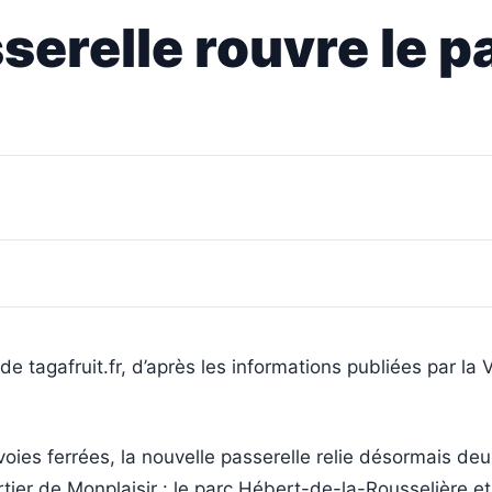
serelle rouvre le p
de tagafruit.fr, d’après les informations publiées par la V
ies ferrées, la nouvelle passerelle relie désormais deu
rtier de Monplaisir : le parc Hébert-de-la-Rousselière et