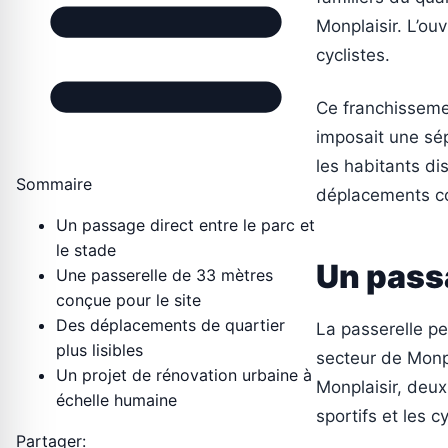
Monplaisir. L’ou
cyclistes.
Ce franchissemen
imposait une sép
les habitants di
Sommaire
déplacements co
Un passage direct entre le parc et
le stade
Un passa
Une passerelle de 33 mètres
conçue pour le site
Des déplacements de quartier
La passerelle p
plus lisibles
secteur de Monpl
Un projet de rénovation urbaine à
Monplaisir, deux 
échelle humaine
sportifs et les c
Partager: