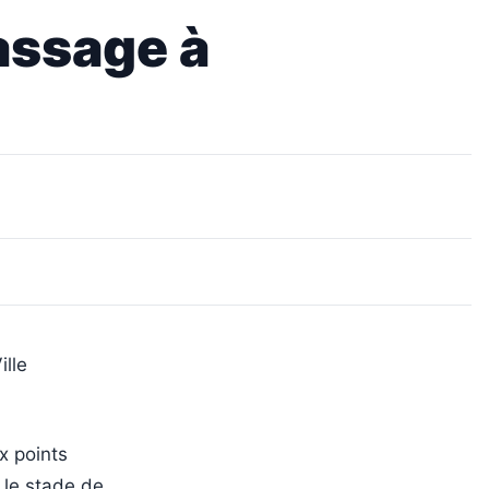
assage à
ille
x points
 le stade de