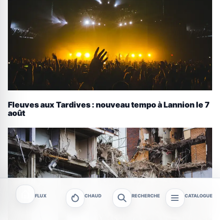
Fleuves aux Tardives : nouveau tempo à Lannion le 7
août
FLUX
CHAUD
RECHERCHE
CATALOGUE