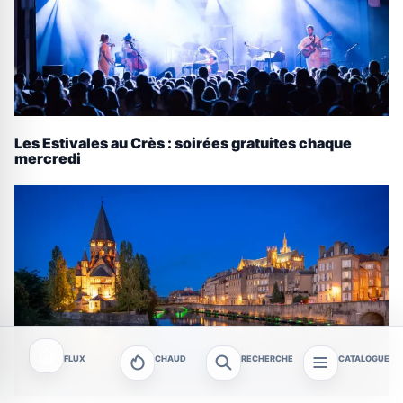
Les Estivales au Crès : soirées gratuites chaque
mercredi
FLUX
CHAUD
RECHERCHE
CATALOGUE